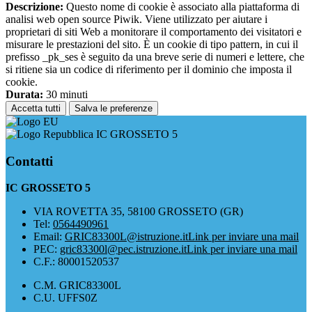
Descrizione:
Questo nome di cookie è associato alla piattaforma di
analisi web open source Piwik. Viene utilizzato per aiutare i
proprietari di siti Web a monitorare il comportamento dei visitatori e
misurare le prestazioni del sito. È un cookie di tipo pattern, in cui il
prefisso _pk_ses è seguito da una breve serie di numeri e lettere, che
si ritiene sia un codice di riferimento per il dominio che imposta il
cookie.
Durata:
30 minuti
Accetta tutti
Salva le preferenze
IC GROSSETO 5
Contatti
IC GROSSETO 5
VIA ROVETTA 35, 58100 GROSSETO (GR)
Tel:
0564490961
Email:
GRIC83300L@istruzione.it
Link per inviare una mail
PEC:
gric83300l@pec.istruzione.it
Link per inviare una mail
C.F.: 80001520537
C.M. GRIC83300L
C.U. UFFS0Z