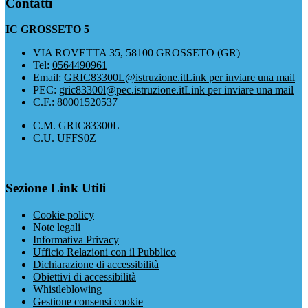
Contatti
IC GROSSETO 5
VIA ROVETTA 35, 58100 GROSSETO (GR)
Tel:
0564490961
Email:
GRIC83300L@istruzione.it
Link per inviare una mail
PEC:
gric83300l@pec.istruzione.it
Link per inviare una mail
C.F.: 80001520537
C.M. GRIC83300L
C.U. UFFS0Z
Sezione Link Utili
Cookie policy
Note legali
Informativa Privacy
Ufficio Relazioni con il Pubblico
Dichiarazione di accessibilità
Obiettivi di accessibilità
Whistleblowing
Gestione consensi cookie