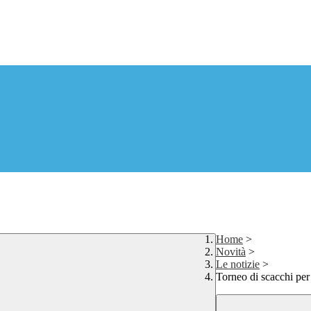
Home
>
Novità
>
Le notizie
>
Torneo di scacchi pe