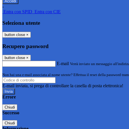
-
Entra con SPID
Entra con CIE
Seleziona utente
button close
×
Recupero password
button close
×
E-mail
Verrà inviato un messaggio all'indirizz
Non hai una e-mail associata al nome utente? Effettua il reset della password tram
E-mail inviata, si prega di controllare la casella di posta elettronica!
Errore
Chiudi
Successo
Chiudi
Informazione