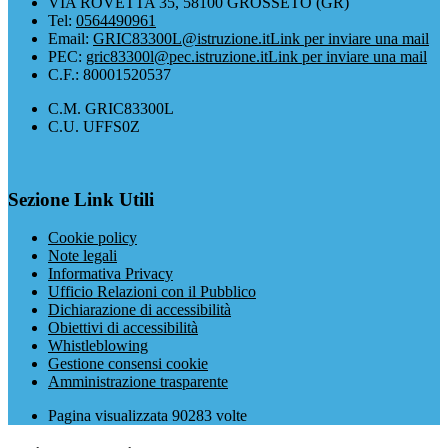
VIA ROVETTA 35, 58100 GROSSETO (GR)
Tel:
0564490961
Email:
GRIC83300L@istruzione.it
Link per inviare una mail
PEC:
gric83300l@pec.istruzione.it
Link per inviare una mail
C.F.: 80001520537
C.M. GRIC83300L
C.U. UFFS0Z
Sezione Link Utili
Cookie policy
Note legali
Informativa Privacy
Ufficio Relazioni con il Pubblico
Dichiarazione di accessibilità
Obiettivi di accessibilità
Whistleblowing
Gestione consensi cookie
Amministrazione trasparente
Pagina visualizzata
90283
volte