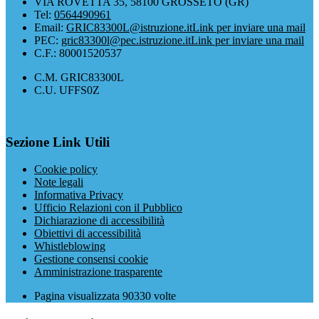
VIA ROVETTA 35, 58100 GROSSETO (GR)
Tel:
0564490961
Email:
GRIC83300L@istruzione.it
Link per inviare una mail
PEC:
gric83300l@pec.istruzione.it
Link per inviare una mail
C.F.: 80001520537
C.M. GRIC83300L
C.U. UFFS0Z
Sezione Link Utili
Cookie policy
Note legali
Informativa Privacy
Ufficio Relazioni con il Pubblico
Dichiarazione di accessibilità
Obiettivi di accessibilità
Whistleblowing
Gestione consensi cookie
Amministrazione trasparente
Pagina visualizzata
90330
volte