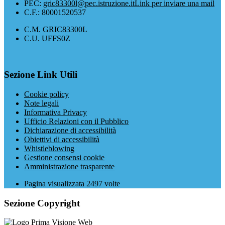
PEC:
gric83300l@pec.istruzione.it
Link per inviare una mail
C.F.: 80001520537
C.M. GRIC83300L
C.U. UFFS0Z
Sezione Link Utili
Cookie policy
Note legali
Informativa Privacy
Ufficio Relazioni con il Pubblico
Dichiarazione di accessibilità
Obiettivi di accessibilità
Whistleblowing
Gestione consensi cookie
Amministrazione trasparente
Pagina visualizzata
2497
volte
Sezione Copyright