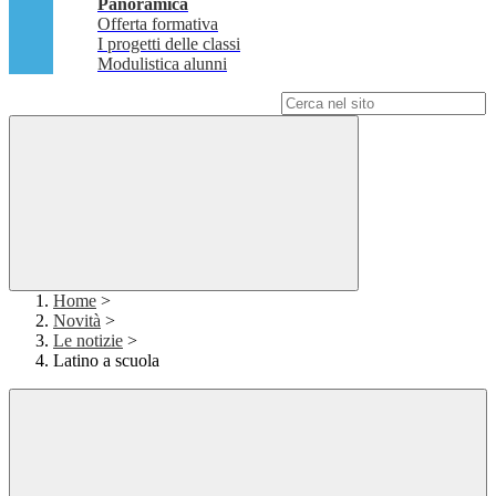
Panoramica
Offerta formativa
I progetti delle classi
Modulistica alunni
Campo di ricerca per le pagine del sito
Home
>
Novità
>
Le notizie
>
Latino a scuola