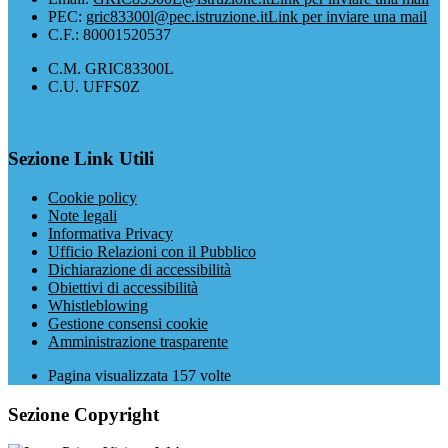
PEC:
gric83300l@pec.istruzione.it
Link per inviare una mail
C.F.: 80001520537
C.M. GRIC83300L
C.U. UFFS0Z
Sezione Link Utili
Cookie policy
Note legali
Informativa Privacy
Ufficio Relazioni con il Pubblico
Dichiarazione di accessibilità
Obiettivi di accessibilità
Whistleblowing
Gestione consensi cookie
Amministrazione trasparente
Pagina visualizzata
157
volte
Sezione Copyright