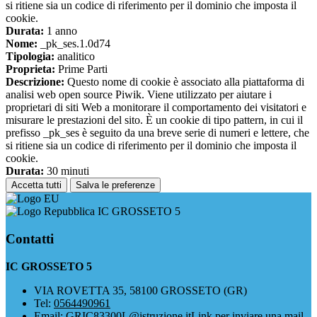
si ritiene sia un codice di riferimento per il dominio che imposta il
cookie.
Durata:
1 anno
Nome:
_pk_ses.1.0d74
Tipologia:
analitico
Proprieta:
Prime Parti
Descrizione:
Questo nome di cookie è associato alla piattaforma di
analisi web open source Piwik. Viene utilizzato per aiutare i
proprietari di siti Web a monitorare il comportamento dei visitatori e
misurare le prestazioni del sito. È un cookie di tipo pattern, in cui il
prefisso _pk_ses è seguito da una breve serie di numeri e lettere, che
si ritiene sia un codice di riferimento per il dominio che imposta il
cookie.
Durata:
30 minuti
Accetta tutti
Salva le preferenze
IC GROSSETO 5
Contatti
IC GROSSETO 5
VIA ROVETTA 35, 58100 GROSSETO (GR)
Tel:
0564490961
Email:
GRIC83300L@istruzione.it
Link per inviare una mail