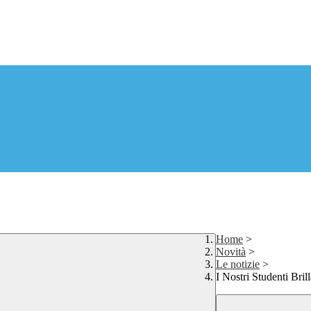
Home
>
Novità
>
Le notizie
>
I Nostri Studenti Bril