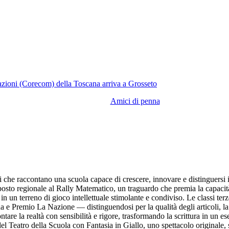
azioni (Corecom) della Toscana arriva a Grosseto
Amici di penna
he raccontano una scuola capace di crescere, innovare e distinguersi in 
osto regionale al Rally Matematico, un traguardo che premia la capacità
 un terreno di gioco intellettuale stimolante e condiviso. Le classi ter
Premio La Nazione — distinguendosi per la qualità degli articoli, la p
re la realtà con sensibilità e rigore, trasformando la scrittura in un eserc
el Teatro della Scuola con Fantasia in Giallo, uno spettacolo originale, 