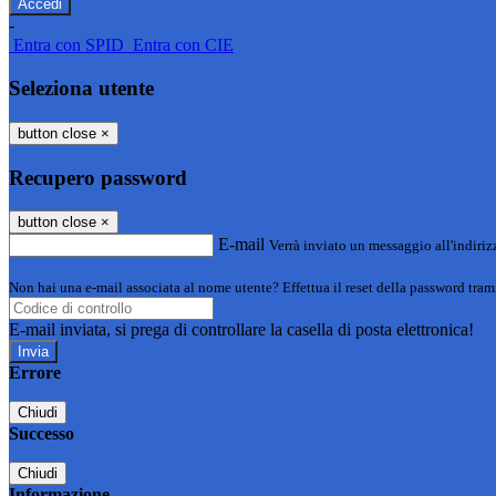
-
Entra con SPID
Entra con CIE
Seleziona utente
button close
×
Recupero password
button close
×
E-mail
Verrà inviato un messaggio all'indirizz
Non hai una e-mail associata al nome utente? Effettua il reset della password tram
E-mail inviata, si prega di controllare la casella di posta elettronica!
Errore
Chiudi
Successo
Chiudi
Informazione