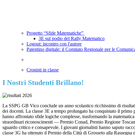
Progetto “Sfide Matematiche”
3E sul podio del Rally Matematico
Logout: incontro con l'autore
Patentino digitale: il Comitato Regionale per le Comunic
Cronisti in classe
I Nostri Studenti Brillano!
La SSPG GB Vico conclude un anno scolastico ricchissimo di risultati c
dei docenti. La classe 3E a tempo prolungato ha conquistato il primo p
hanno affrontato sfide logiche complesse, trasformando la matematica in
straordinari riconoscimenti — Premio Conad, Premio Regione Toscana e 
sguardo critico e consapevole. I giovani giornalisti hanno saputo racconta
classe 3G ha ottenuto il Premio della Città di Grosseto alla Rassegna d