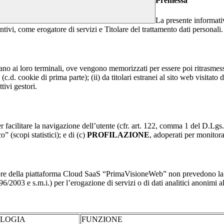
Premessa
La presente informativ
intivi, come erogatore di servizi e Titolare del trattamento dati personali.
nviano ai loro terminali, ove vengono memorizzati per essere poi ritrasmessi
(c.d. cookie di prima parte); (ii) da titolari estranei al sito web visitato 
tivi gestori.
r facilitare la navigazione dell’utente (cfr. art. 122, comma 1 del D.Lgs
o” (scopi statistici); e di (c)
PROFILAZIONE
, adoperati per monitor
re della piattaforma Cloud SaaS “PrimaVisioneWeb” non prevedono la regi
2003 e s.m.i.) per l’erogazione di servizi o di dati analitici anonimi al 
OLOGIA
FUNZIONE