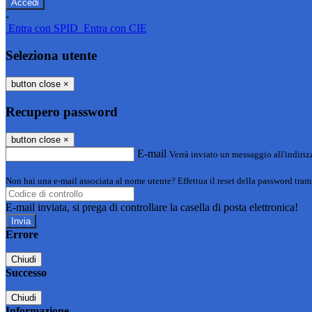
-
Entra con SPID
Entra con CIE
Seleziona utente
button close
×
Recupero password
button close
×
E-mail
Verrà inviato un messaggio all'indirizz
Non hai una e-mail associata al nome utente? Effettua il reset della password tram
E-mail inviata, si prega di controllare la casella di posta elettronica!
Errore
Chiudi
Successo
Chiudi
Informazione