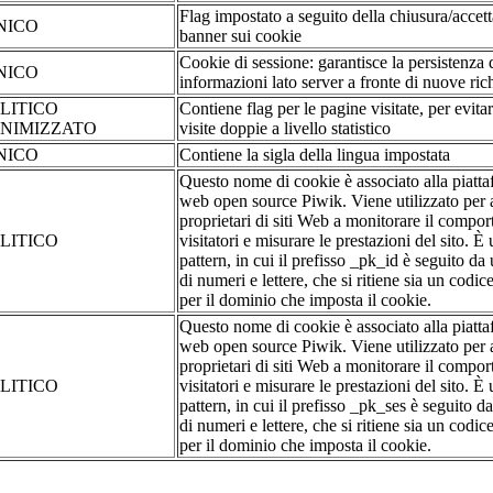
Flag impostato a seguito della chiusura/accet
NICO
banner sui cookie
Cookie di sessione: garantisce la persistenza 
NICO
informazioni lato server a fronte di nuove rich
LITICO
Contiene flag per le pagine visitate, per evita
NIMIZZATO
visite doppie a livello statistico
NICO
Contiene la sigla della lingua impostata
Questo nome di cookie è associato alla piatta
web open source Piwik. Viene utilizzato per a
proprietari di siti Web a monitorare il compo
LITICO
visitatori e misurare le prestazioni del sito. È
pattern, in cui il prefisso _pk_id è seguito da
di numeri e lettere, che si ritiene sia un codic
per il dominio che imposta il cookie.
Questo nome di cookie è associato alla piatta
web open source Piwik. Viene utilizzato per a
proprietari di siti Web a monitorare il compo
LITICO
visitatori e misurare le prestazioni del sito. È
pattern, in cui il prefisso _pk_ses è seguito d
di numeri e lettere, che si ritiene sia un codic
per il dominio che imposta il cookie.