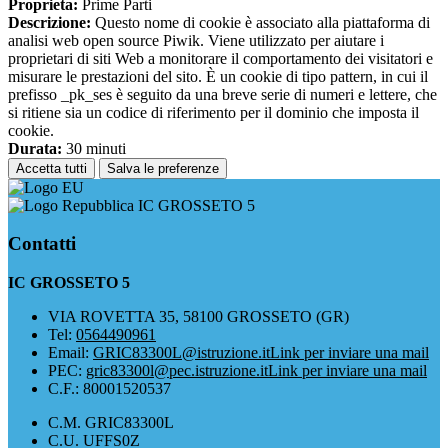
Proprieta:
Prime Parti
Descrizione:
Questo nome di cookie è associato alla piattaforma di
analisi web open source Piwik. Viene utilizzato per aiutare i
proprietari di siti Web a monitorare il comportamento dei visitatori e
misurare le prestazioni del sito. È un cookie di tipo pattern, in cui il
prefisso _pk_ses è seguito da una breve serie di numeri e lettere, che
si ritiene sia un codice di riferimento per il dominio che imposta il
cookie.
Durata:
30 minuti
Accetta tutti
Salva le preferenze
IC GROSSETO 5
Contatti
IC GROSSETO 5
VIA ROVETTA 35, 58100 GROSSETO (GR)
Tel:
0564490961
Email:
GRIC83300L@istruzione.it
Link per inviare una mail
PEC:
gric83300l@pec.istruzione.it
Link per inviare una mail
C.F.: 80001520537
C.M. GRIC83300L
C.U. UFFS0Z