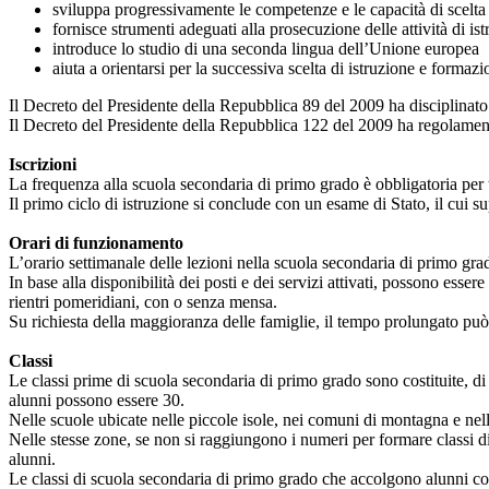
sviluppa progressivamente le competenze e le capacità di scelta c
fornisce strumenti adeguati alla prosecuzione delle attività di i
introduce lo studio di una seconda lingua dell’Unione europea
aiuta a orientarsi per la successiva scelta di istruzione e forma
Il Decreto del Presidente della Repubblica 89 del 2009 ha disciplinato i
Il Decreto del Presidente della Repubblica 122 del 2009 ha regolament
Iscrizioni
La frequenza alla scuola secondaria di primo grado è obbligatoria per tu
Il primo ciclo di istruzione si conclude con un esame di Stato, il cui s
Orari di funzionamento
L’orario settimanale delle lezioni nella scuola secondaria di primo gra
In base alla disponibilità dei posti e dei servizi attivati, possono ess
rientri pomeridiani, con o senza mensa.
Su richiesta della maggioranza delle famiglie, il tempo prolungato può
Classi
Le classi prime di scuola secondaria di primo grado sono costituite, d
alunni possono essere 30.
Nelle scuole ubicate nelle piccole isole, nei comuni di montagna e nell
Nelle stesse zone, se non si raggiungono i numeri per formare classi di
alunni.
Le classi di scuola secondaria di primo grado che accolgono alunni con d