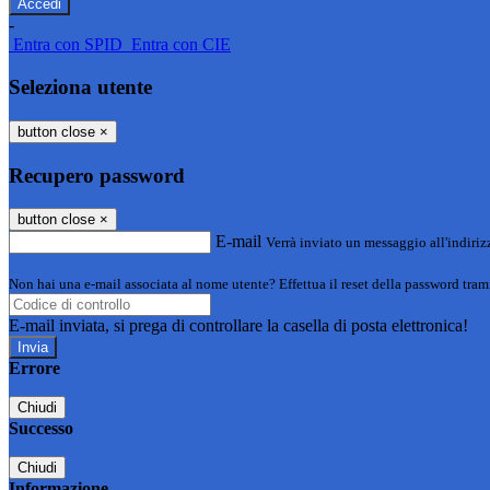
-
Entra con SPID
Entra con CIE
Seleziona utente
button close
×
Recupero password
button close
×
E-mail
Verrà inviato un messaggio all'indirizz
Non hai una e-mail associata al nome utente? Effettua il reset della password tram
E-mail inviata, si prega di controllare la casella di posta elettronica!
Errore
Chiudi
Successo
Chiudi
Informazione