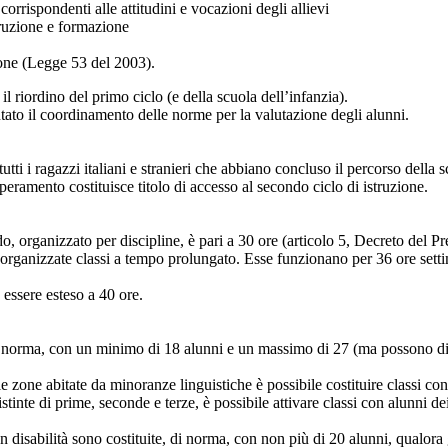
orrispondenti alle attitudini e vocazioni degli allievi
struzione e formazione
zione (Legge 53 del 2003).
l riordino del primo ciclo (e della scuola dell’infanzia).
ato il coordinamento delle norme per la valutazione degli alunni.
tti i ragazzi italiani e stranieri che abbiano concluso il percorso della 
uperamento costituisce titolo di accesso al secondo ciclo di istruzione.
do, organizzato per discipline, è pari a 30 ore (articolo 5, Decreto del 
ere organizzate classi a tempo prolungato. Esse funzionano per 36 ore sett
 essere esteso a 40 ore.
i norma, con un minimo di 18 alunni e un massimo di 27 (ma possono dive
e zone abitate da minoranze linguistiche è possibile costituire classi co
stinte di prime, seconde e terze, è possibile attivare classi con alunni d
isabilità sono costituite, di norma, con non più di 20 alunni, qualora gl