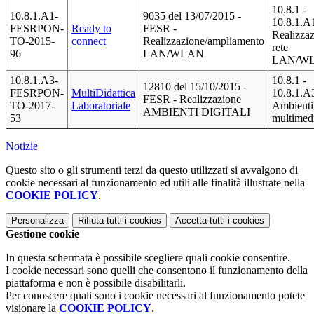
10.8.1 -
10.8.1.A1-
9035 del 13/07/2015 -
10.8.1.A1
FESRPON-
Ready to
FESR -
Realizza
TO-2015-
connect
Realizzazione/ampliamento
rete
96
LAN/WLAN
LAN/W
10.8.1.A3-
10.8.1 -
12810 del 15/10/2015 -
FESRPON-
MultiDidattica
10.8.1.A3
FESR - Realizzazione
TO-2017-
Laboratoriale
Ambienti
AMBIENTI DIGITALI
53
multimedi
Notizie
Questo sito o gli strumenti terzi da questo utilizzati si avvalgono di
cookie necessari al funzionamento ed utili alle finalità illustrate nella
COOKIE POLICY
.
Personalizza
Rifiuta tutti
i cookies
Accetta tutti
i cookies
Gestione cookie
In questa schermata è possibile scegliere quali cookie consentire.
I cookie necessari sono quelli che consentono il funzionamento della
piattaforma e non è possibile disabilitarli.
Per conoscere quali sono i cookie necessari al funzionamento potete
visionare la
COOKIE POLICY
.