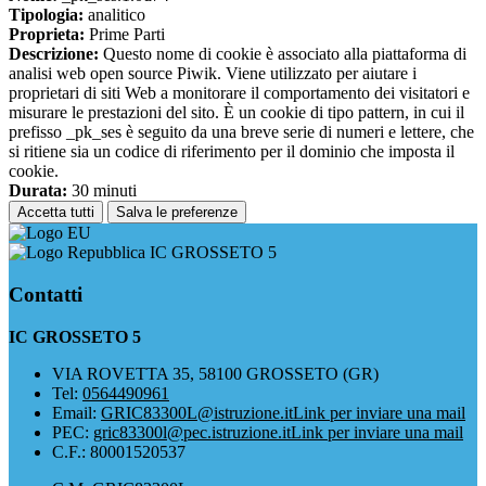
Tipologia:
analitico
Proprieta:
Prime Parti
Descrizione:
Questo nome di cookie è associato alla piattaforma di
analisi web open source Piwik. Viene utilizzato per aiutare i
proprietari di siti Web a monitorare il comportamento dei visitatori e
misurare le prestazioni del sito. È un cookie di tipo pattern, in cui il
prefisso _pk_ses è seguito da una breve serie di numeri e lettere, che
si ritiene sia un codice di riferimento per il dominio che imposta il
cookie.
Durata:
30 minuti
Accetta tutti
Salva le preferenze
IC GROSSETO 5
Contatti
IC GROSSETO 5
VIA ROVETTA 35, 58100 GROSSETO (GR)
Tel:
0564490961
Email:
GRIC83300L@istruzione.it
Link per inviare una mail
PEC:
gric83300l@pec.istruzione.it
Link per inviare una mail
C.F.: 80001520537