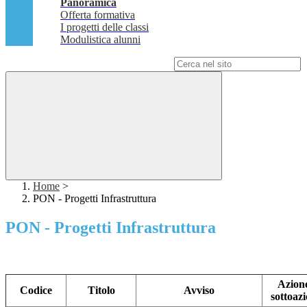
Panoramica
Offerta formativa
I progetti delle classi
Modulistica alunni
Campo di ricerca per le pagine del sito
Home
>
PON - Progetti Infrastruttura
PON - Progetti Infrastruttura
Azione
Codice
Titolo
Avviso
sottoaz