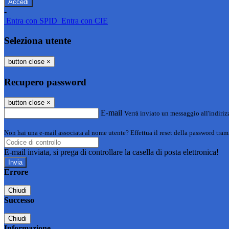
-
Entra con SPID
Entra con CIE
Seleziona utente
button close
×
Recupero password
button close
×
E-mail
Verrà inviato un messaggio all'indirizz
Non hai una e-mail associata al nome utente? Effettua il reset della password tram
E-mail inviata, si prega di controllare la casella di posta elettronica!
Errore
Chiudi
Successo
Chiudi
Informazione