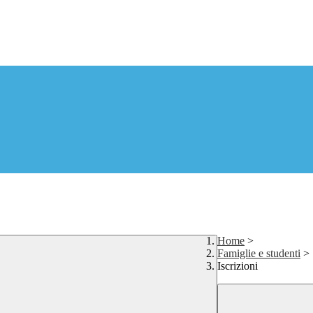
Home
>
Famiglie e studenti
>
Iscrizioni