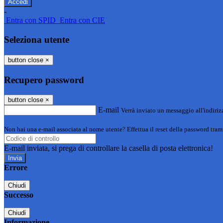
-
Entra con SPID
Entra con CIE
Seleziona utente
button close
×
Recupero password
button close
×
E-mail
Verrà inviato un messaggio all'indirizz
Non hai una e-mail associata al nome utente? Effettua il reset della password tram
E-mail inviata, si prega di controllare la casella di posta elettronica!
Errore
Chiudi
Successo
Chiudi
Informazione