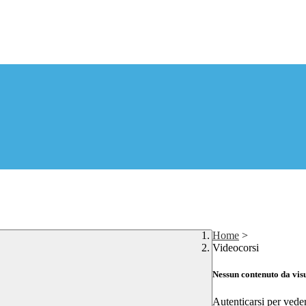
Home
>
Videocorsi
Nessun contenuto da vis
Autenticarsi per vede