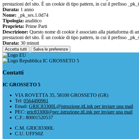
prestazioni del sito. È un cookie di tipo pattern, in cui il prefisso _pk
Durata:
1 anno
Nome:
_pk_ses.1.0d74
Tipologia:
analitico
Proprieta:
Prime Parti
Descrizione:
Questo nome di cookie è associato alla piattaforma di ana
prestazioni del sito. È un cookie di tipo pattern, in cui il prefisso _pk
Durata:
30 minuti
Accetta tutti
Salva le preferenze
IC GROSSETO 5
Contatti
IC GROSSETO 5
VIA ROVETTA 35, 58100 GROSSETO (GR)
Tel:
0564490961
Email:
GRIC83300L@istruzione.it
Link per inviare una mail
PEC:
gric83300l@pec.istruzione.it
Link per inviare una mail
C.F.: 80001520537
C.M. GRIC83300L
C.U. UFFS0Z