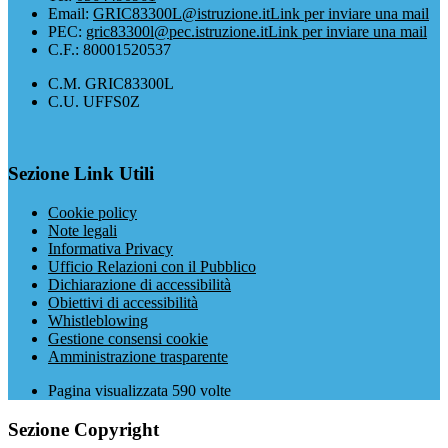
Email:
GRIC83300L@istruzione.it
Link per inviare una mail
PEC:
gric83300l@pec.istruzione.it
Link per inviare una mail
C.F.: 80001520537
C.M. GRIC83300L
C.U. UFFS0Z
Sezione Link Utili
Cookie policy
Note legali
Informativa Privacy
Ufficio Relazioni con il Pubblico
Dichiarazione di accessibilità
Obiettivi di accessibilità
Whistleblowing
Gestione consensi cookie
Amministrazione trasparente
Pagina visualizzata
590
volte
Sezione Copyright