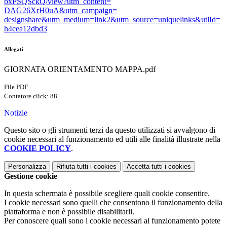
bxPSQSckQ/view?utm_content=
DAG26XrH0uA&utm_campaign=
designshare&utm_medium=link2&
utm_source=uniquelinks&utlId=
h4cea12dbd3
Allegati
GIORNATA ORIENTAMENTO MAPPA.pdf
File PDF
Contatore click: 88
Notizie
Questo sito o gli strumenti terzi da questo utilizzati si avvalgono di
cookie necessari al funzionamento ed utili alle finalità illustrate nella
COOKIE POLICY
.
Personalizza
Rifiuta tutti
i cookies
Accetta tutti
i cookies
Gestione cookie
In questa schermata è possibile scegliere quali cookie consentire.
I cookie necessari sono quelli che consentono il funzionamento della
piattaforma e non è possibile disabilitarli.
Per conoscere quali sono i cookie necessari al funzionamento potete