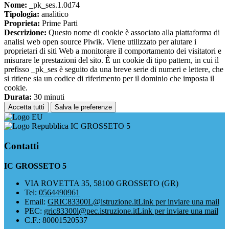
Nome:
_pk_ses.1.0d74
Tipologia:
analitico
Proprieta:
Prime Parti
Descrizione:
Questo nome di cookie è associato alla piattaforma di
analisi web open source Piwik. Viene utilizzato per aiutare i
proprietari di siti Web a monitorare il comportamento dei visitatori e
misurare le prestazioni del sito. È un cookie di tipo pattern, in cui il
prefisso _pk_ses è seguito da una breve serie di numeri e lettere, che
si ritiene sia un codice di riferimento per il dominio che imposta il
cookie.
Durata:
30 minuti
Accetta tutti
Salva le preferenze
IC GROSSETO 5
Contatti
IC GROSSETO 5
VIA ROVETTA 35, 58100 GROSSETO (GR)
Tel:
0564490961
Email:
GRIC83300L@istruzione.it
Link per inviare una mail
PEC:
gric83300l@pec.istruzione.it
Link per inviare una mail
C.F.: 80001520537