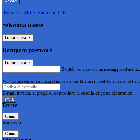
-
Entra con SPID
Entra con CIE
Seleziona utente
button close
×
Recupero password
button close
×
E-mail
Verrà inviato un messaggio all'indirizz
Non hai una e-mail associata al nome utente? Effettua il reset della password tram
E-mail inviata, si prega di controllare la casella di posta elettronica!
Errore
Chiudi
Successo
Chiudi
Informazione