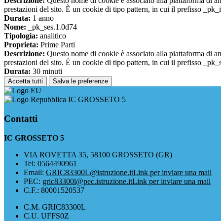
Descrizione:
Questo nome di cookie è associato alla piattaforma di ana
prestazioni del sito. È un cookie di tipo pattern, in cui il prefisso _pk
Durata:
1 anno
Nome:
_pk_ses.1.0d74
Tipologia:
analitico
Proprieta:
Prime Parti
Descrizione:
Questo nome di cookie è associato alla piattaforma di ana
prestazioni del sito. È un cookie di tipo pattern, in cui il prefisso _pk
Durata:
30 minuti
Accetta tutti
Salva le preferenze
IC GROSSETO 5
Contatti
IC GROSSETO 5
VIA ROVETTA 35, 58100 GROSSETO (GR)
Tel:
0564490961
Email:
GRIC83300L@istruzione.it
Link per inviare una mail
PEC:
gric83300l@pec.istruzione.it
Link per inviare una mail
C.F.: 80001520537
C.M. GRIC83300L
C.U. UFFS0Z