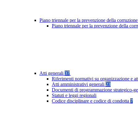
Piano triennale per la prevenzione della corruzione
Piano triennale per la prevenzione della co
Atti generali
37
Riferimenti normativi su organizzazione e at
Atti amministrativi generali
23
Documenti di programmazione strategico-ge
Statuti e leggi regionali
Codice disciplinare e codice di condotta
7