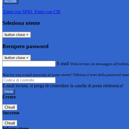
-
Entra con SPID
Entra con CIE
Seleziona utente
button close
×
Recupero password
button close
×
E-mail
Verrà inviato un messaggio all'indirizz
Non hai una e-mail associata al nome utente? Effettua il reset della password tram
E-mail inviata, si prega di controllare la casella di posta elettronica!
Errore
Chiudi
Successo
Chiudi
Informazione