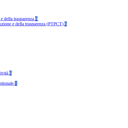
 e della trasparenza
6
rruzione e della trasparenza (PTPCT)
6
tività
6
stionale
1