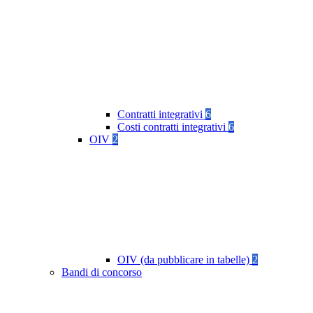
Contratti integrativi
6
Costi contratti integrativi
6
OIV
2
OIV (da pubblicare in tabelle)
2
Bandi di concorso