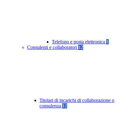
Telefono e posta elettronica
1
Consulenti e collaboratori
12
Titolari di incarichi di collaborazione o
consulenza
12