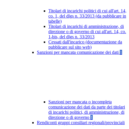
Titolari di incarichi politici di cui all'art. 14,
co. 1, del dlgs n. 33/2013 (da pubblicare in
tabelle)
Titolari di incarichi di amministrazione, di
direzione o di governo di cui all'art. 14, co.
1-bis, del dlgs n. 33/2013
Cessati dall'incarico (documentazione da
pubblicare sul sito web)
Sanzioni per mancata comunicazione dei dati
1
Sanzioni per mancata o incompleta
comunicazione dei dati da parte dei titolari
di incarichi politici, di amministrazione, di
direzione o di governo
1
Rendiconti gruppi consiliari regionali/provinciali