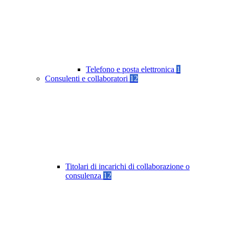
Telefono e posta elettronica
1
Consulenti e collaboratori
12
Titolari di incarichi di collaborazione o
consulenza
12