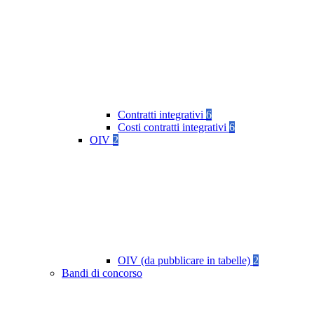
Contratti integrativi
6
Costi contratti integrativi
6
OIV
2
OIV (da pubblicare in tabelle)
2
Bandi di concorso