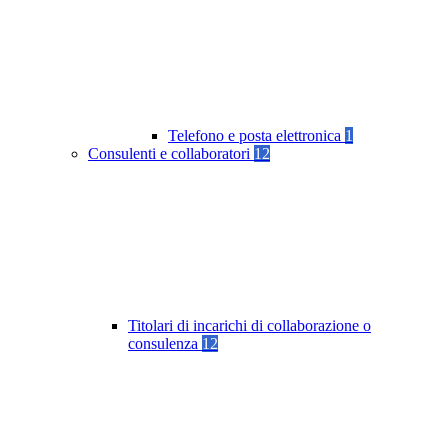
Telefono e posta elettronica
1
Consulenti e collaboratori
12
Titolari di incarichi di collaborazione o
consulenza
12