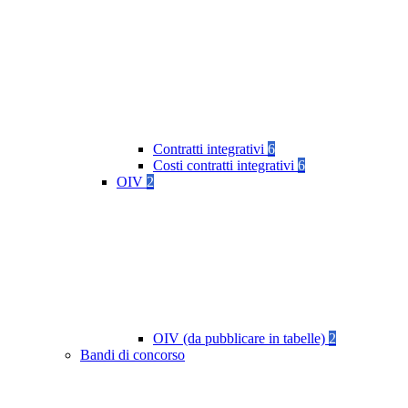
Contratti integrativi
6
Costi contratti integrativi
6
OIV
2
OIV (da pubblicare in tabelle)
2
Bandi di concorso