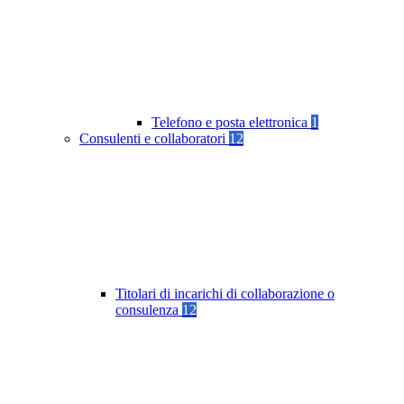
Telefono e posta elettronica
1
Consulenti e collaboratori
12
Titolari di incarichi di collaborazione o
consulenza
12