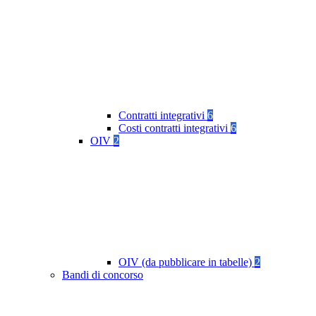
Contratti integrativi
6
Costi contratti integrativi
6
OIV
2
OIV (da pubblicare in tabelle)
2
Bandi di concorso