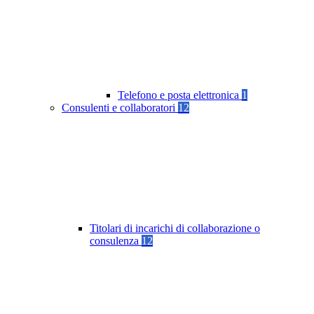
Telefono e posta elettronica
1
Consulenti e collaboratori
12
Titolari di incarichi di collaborazione o
consulenza
12