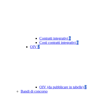
Contratti integrativi
6
Costi contratti integrativi
6
OIV
2
OIV (da pubblicare in tabelle)
2
Bandi di concorso