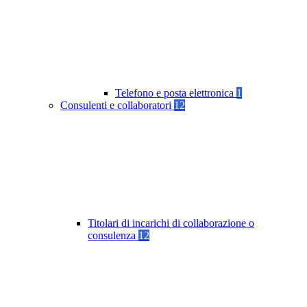
Telefono e posta elettronica
1
Consulenti e collaboratori
12
Titolari di incarichi di collaborazione o
consulenza
12