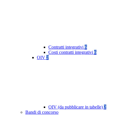
Contratti integrativi
6
Costi contratti integrativi
6
OIV
2
OIV (da pubblicare in tabelle)
2
Bandi di concorso