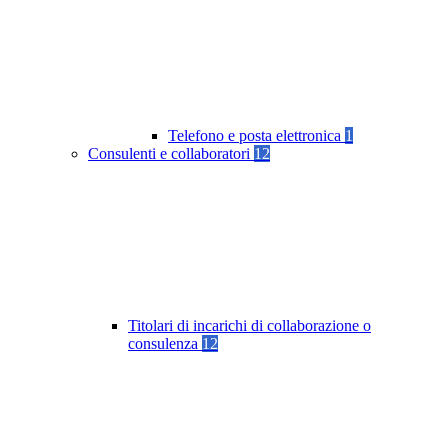
Telefono e posta elettronica
1
Consulenti e collaboratori
12
Titolari di incarichi di collaborazione o
consulenza
12