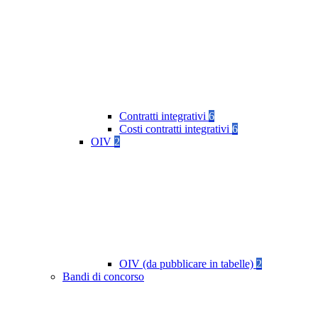
Contratti integrativi
6
Costi contratti integrativi
6
OIV
2
OIV (da pubblicare in tabelle)
2
Bandi di concorso