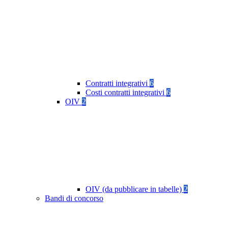
Contratti integrativi
6
Costi contratti integrativi
6
OIV
2
OIV (da pubblicare in tabelle)
2
Bandi di concorso