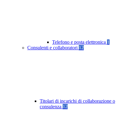
Telefono e posta elettronica
1
Consulenti e collaboratori
12
Titolari di incarichi di collaborazione o
consulenza
12