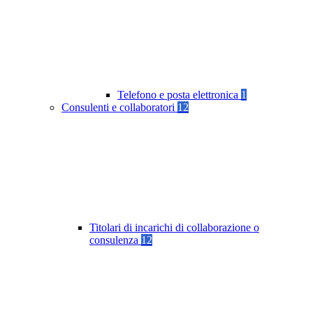
Telefono e posta elettronica
1
Consulenti e collaboratori
12
Titolari di incarichi di collaborazione o
consulenza
12