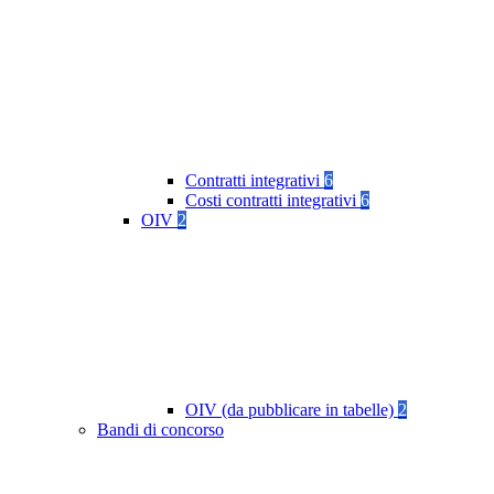
Contratti integrativi
6
Costi contratti integrativi
6
OIV
2
OIV (da pubblicare in tabelle)
2
Bandi di concorso