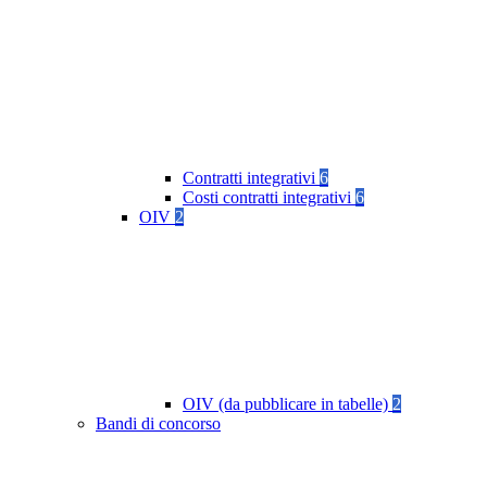
Contratti integrativi
6
Costi contratti integrativi
6
OIV
2
OIV (da pubblicare in tabelle)
2
Bandi di concorso