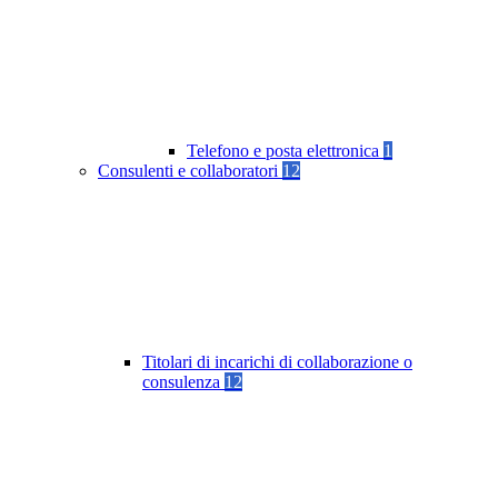
Telefono e posta elettronica
1
Consulenti e collaboratori
12
Titolari di incarichi di collaborazione o
consulenza
12