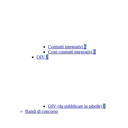
Contratti integrativi
6
Costi contratti integrativi
6
OIV
2
OIV (da pubblicare in tabelle)
2
Bandi di concorso