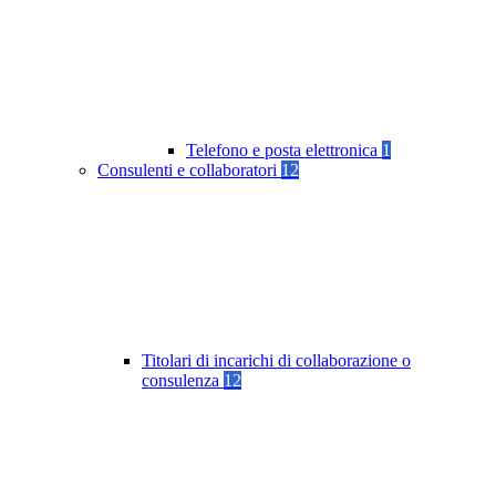
Telefono e posta elettronica
1
Consulenti e collaboratori
12
Titolari di incarichi di collaborazione o
consulenza
12