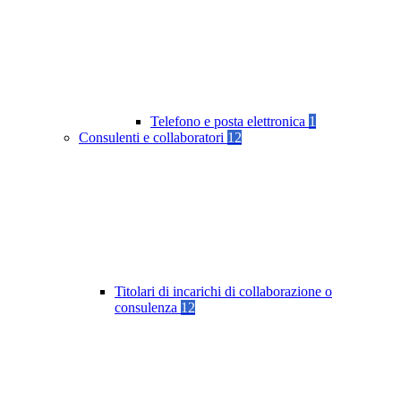
Telefono e posta elettronica
1
Consulenti e collaboratori
12
Titolari di incarichi di collaborazione o
consulenza
12