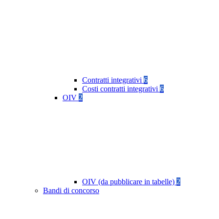
Contratti integrativi
6
Costi contratti integrativi
6
OIV
2
OIV (da pubblicare in tabelle)
2
Bandi di concorso