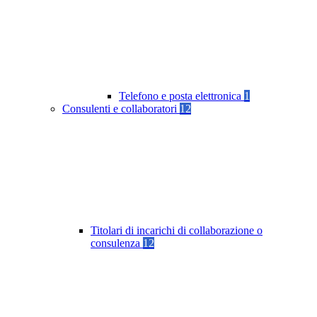
Telefono e posta elettronica
1
Consulenti e collaboratori
12
Titolari di incarichi di collaborazione o
consulenza
12