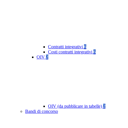
Contratti integrativi
6
Costi contratti integrativi
6
OIV
2
OIV (da pubblicare in tabelle)
2
Bandi di concorso