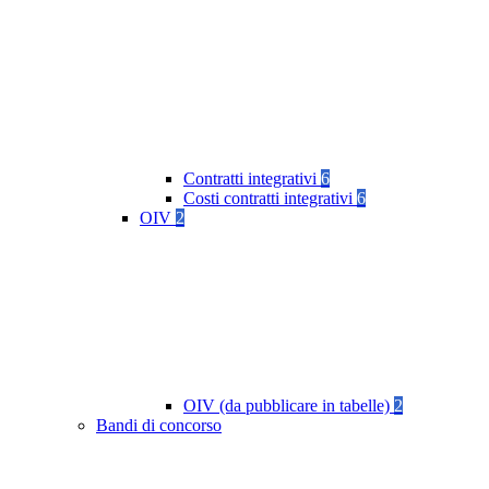
Contratti integrativi
6
Costi contratti integrativi
6
OIV
2
OIV (da pubblicare in tabelle)
2
Bandi di concorso