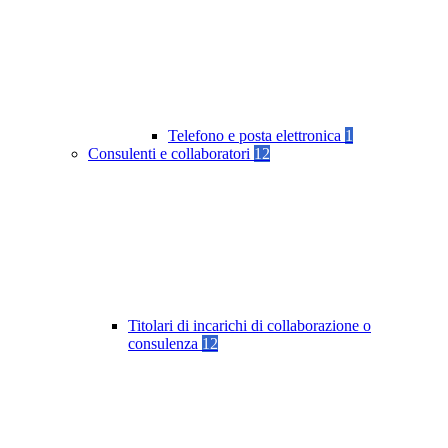
Telefono e posta elettronica
1
Consulenti e collaboratori
12
Titolari di incarichi di collaborazione o
consulenza
12