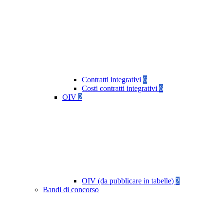
Contratti integrativi
6
Costi contratti integrativi
6
OIV
2
OIV (da pubblicare in tabelle)
2
Bandi di concorso