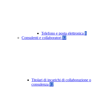
Telefono e posta elettronica
1
Consulenti e collaboratori
12
Titolari di incarichi di collaborazione o
consulenza
12