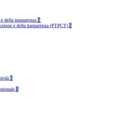
 e della trasparenza
6
rruzione e della trasparenza (PTPCT)
6
tività
6
stionale
1