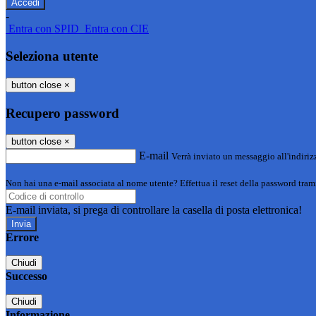
-
Entra con SPID
Entra con CIE
Seleziona utente
button close
×
Recupero password
button close
×
E-mail
Verrà inviato un messaggio all'indirizz
Non hai una e-mail associata al nome utente? Effettua il reset della password tram
E-mail inviata, si prega di controllare la casella di posta elettronica!
Errore
Chiudi
Successo
Chiudi
Informazione