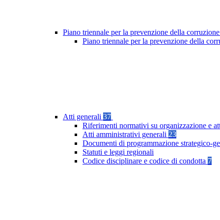
Piano triennale per la prevenzione della corruzione
Piano triennale per la prevenzione della co
Atti generali
37
Riferimenti normativi su organizzazione e at
Atti amministrativi generali
23
Documenti di programmazione strategico-ge
Statuti e leggi regionali
Codice disciplinare e codice di condotta
7