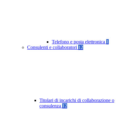
Telefono e posta elettronica
1
Consulenti e collaboratori
12
Titolari di incarichi di collaborazione o
consulenza
12