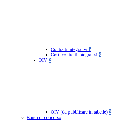
Contratti integrativi
6
Costi contratti integrativi
6
OIV
2
OIV (da pubblicare in tabelle)
2
Bandi di concorso