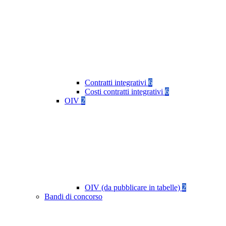
Contratti integrativi
6
Costi contratti integrativi
6
OIV
2
OIV (da pubblicare in tabelle)
2
Bandi di concorso