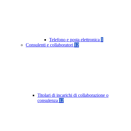
Telefono e posta elettronica
1
Consulenti e collaboratori
12
Titolari di incarichi di collaborazione o
consulenza
12