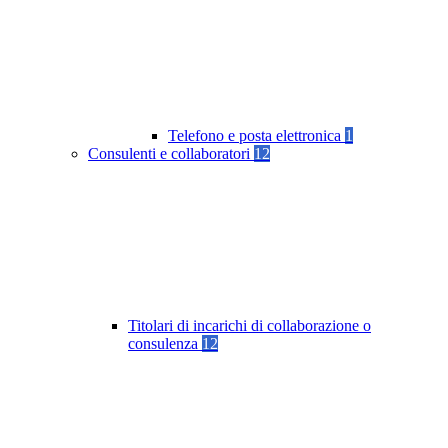
Telefono e posta elettronica
1
Consulenti e collaboratori
12
Titolari di incarichi di collaborazione o
consulenza
12