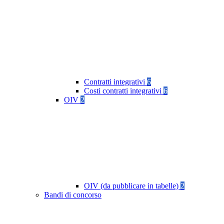
Contratti integrativi
6
Costi contratti integrativi
6
OIV
2
OIV (da pubblicare in tabelle)
2
Bandi di concorso