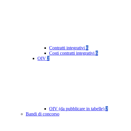
Contratti integrativi
6
Costi contratti integrativi
6
OIV
2
OIV (da pubblicare in tabelle)
2
Bandi di concorso