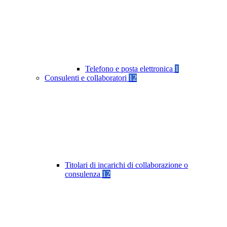
Telefono e posta elettronica
1
Consulenti e collaboratori
12
Titolari di incarichi di collaborazione o
consulenza
12