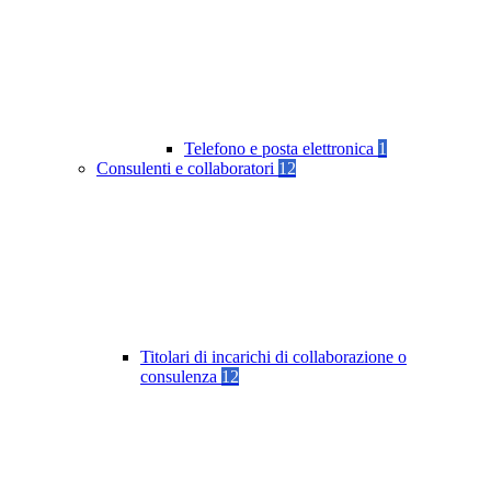
Telefono e posta elettronica
1
Consulenti e collaboratori
12
Titolari di incarichi di collaborazione o
consulenza
12