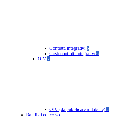
Contratti integrativi
6
Costi contratti integrativi
6
OIV
2
OIV (da pubblicare in tabelle)
2
Bandi di concorso