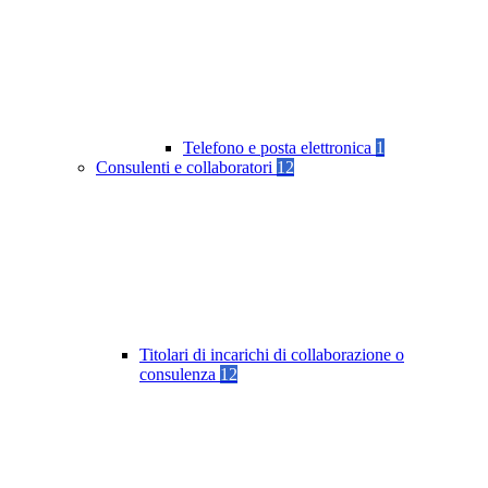
Telefono e posta elettronica
1
Consulenti e collaboratori
12
Titolari di incarichi di collaborazione o
consulenza
12