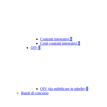
Contratti integrativi
6
Costi contratti integrativi
6
OIV
2
OIV (da pubblicare in tabelle)
2
Bandi di concorso