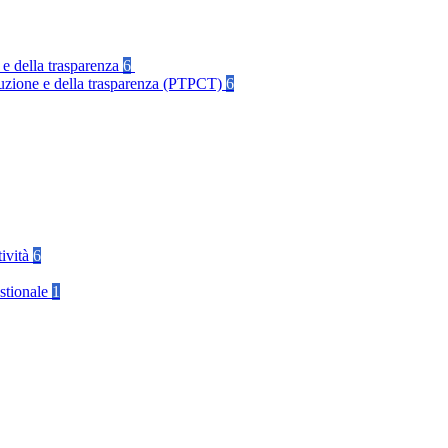
 e della trasparenza
6
rruzione e della trasparenza (PTPCT)
6
tività
6
stionale
1