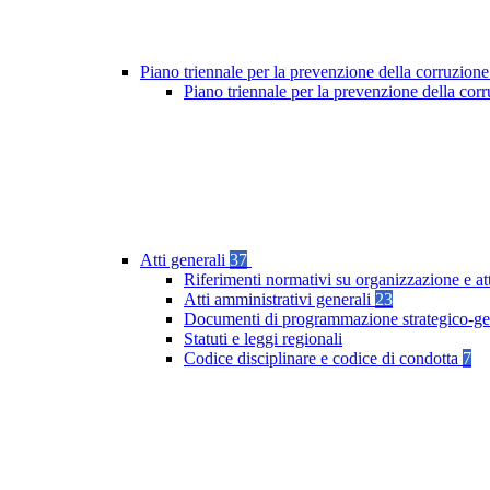
Piano triennale per la prevenzione della corruzione
Piano triennale per la prevenzione della co
Atti generali
37
Riferimenti normativi su organizzazione e at
Atti amministrativi generali
23
Documenti di programmazione strategico-ge
Statuti e leggi regionali
Codice disciplinare e codice di condotta
7