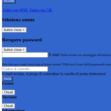
-
Entra con SPID
Entra con CIE
Seleziona utente
button close
×
Recupero password
button close
×
E-mail
Verrà inviato un messaggio all'indirizz
Non hai una e-mail associata al nome utente? Effettua il reset della password tram
E-mail inviata, si prega di controllare la casella di posta elettronica!
Errore
Chiudi
Successo
Chiudi
Informazione