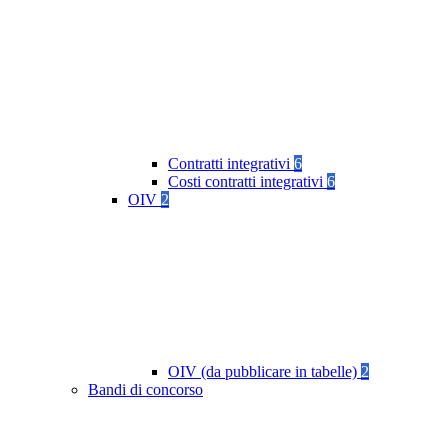
Contratti integrativi
6
Costi contratti integrativi
6
OIV
2
OIV (da pubblicare in tabelle)
2
Bandi di concorso