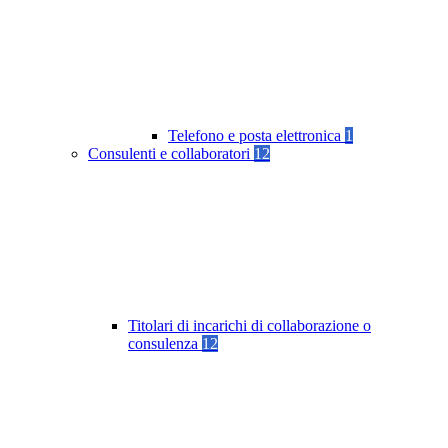
Telefono e posta elettronica
1
Consulenti e collaboratori
12
Titolari di incarichi di collaborazione o
consulenza
12