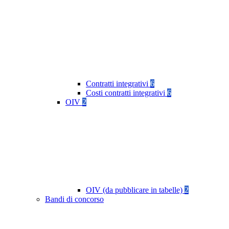
Contratti integrativi
6
Costi contratti integrativi
6
OIV
2
OIV (da pubblicare in tabelle)
2
Bandi di concorso