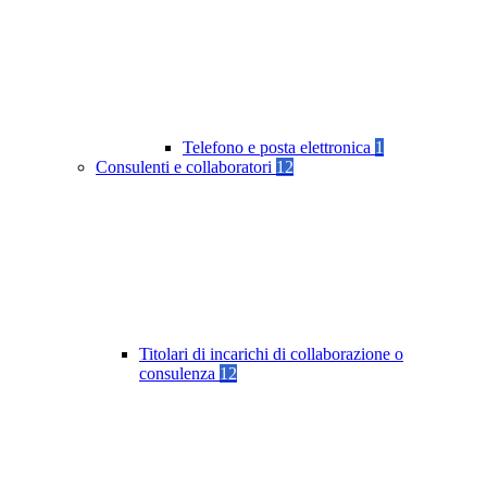
Telefono e posta elettronica
1
Consulenti e collaboratori
12
Titolari di incarichi di collaborazione o
consulenza
12