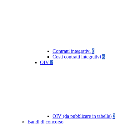
Contratti integrativi
6
Costi contratti integrativi
6
OIV
2
OIV (da pubblicare in tabelle)
2
Bandi di concorso