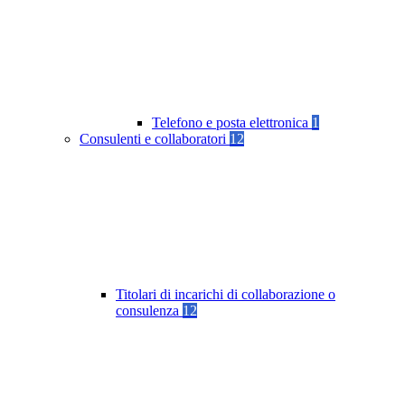
Telefono e posta elettronica
1
Consulenti e collaboratori
12
Titolari di incarichi di collaborazione o
consulenza
12