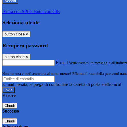
-
Entra con SPID
Entra con CIE
Seleziona utente
button close
×
Recupero password
button close
×
E-mail
Verrà inviato un messaggio all'indirizz
Non hai una e-mail associata al nome utente? Effettua il reset della password tram
E-mail inviata, si prega di controllare la casella di posta elettronica!
Errore
Chiudi
Successo
Chiudi
Informazione