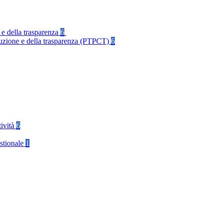
 e della trasparenza
6
rruzione e della trasparenza (PTPCT)
6
tività
6
stionale
1