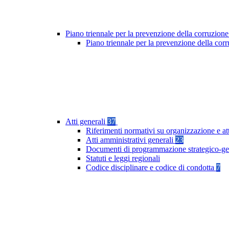
Piano triennale per la prevenzione della corruzione
Piano triennale per la prevenzione della co
Atti generali
37
Riferimenti normativi su organizzazione e at
Atti amministrativi generali
23
Documenti di programmazione strategico-ge
Statuti e leggi regionali
Codice disciplinare e codice di condotta
7