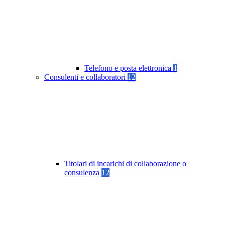
Telefono e posta elettronica
1
Consulenti e collaboratori
12
Titolari di incarichi di collaborazione o
consulenza
12