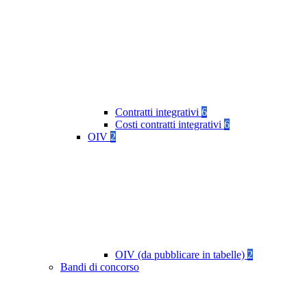
Contratti integrativi
6
Costi contratti integrativi
6
OIV
2
OIV (da pubblicare in tabelle)
2
Bandi di concorso