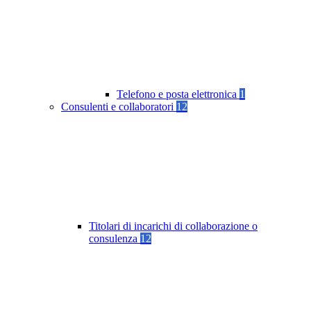
Telefono e posta elettronica
1
Consulenti e collaboratori
12
Titolari di incarichi di collaborazione o
consulenza
12