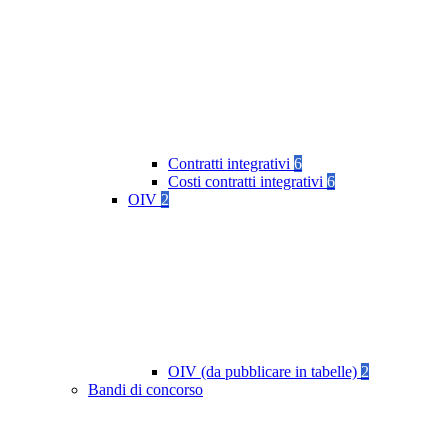
Contratti integrativi
6
Costi contratti integrativi
6
OIV
2
OIV (da pubblicare in tabelle)
2
Bandi di concorso