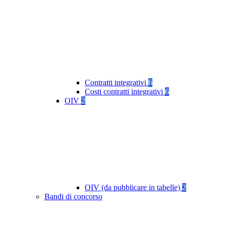
Contratti integrativi
6
Costi contratti integrativi
6
OIV
2
OIV (da pubblicare in tabelle)
2
Bandi di concorso