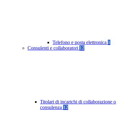
Telefono e posta elettronica
1
Consulenti e collaboratori
12
Titolari di incarichi di collaborazione o
consulenza
12